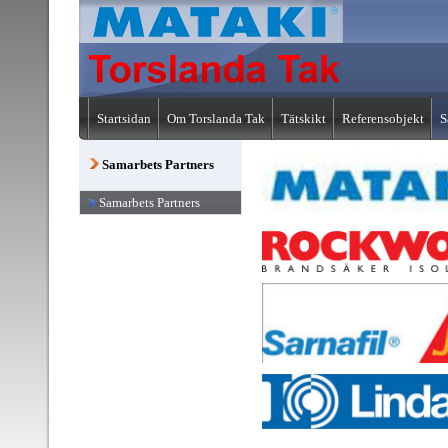
Startsidan
Om Torslanda Tak
Tätskikt
Referensobjekt
S
Samarbets Partners
Samarbets Partners